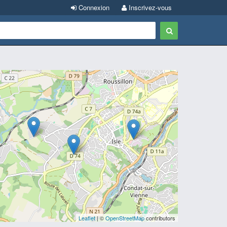
Connexion
Inscrivez-vous
Leaflet
| ©
OpenStreetMap
contributors