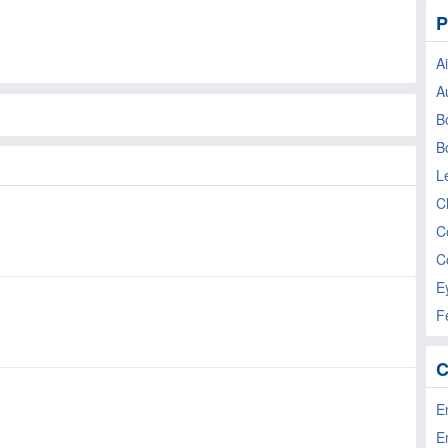
P
A
Au
B
B
L
C
C
C
E
Fe
C
E
En