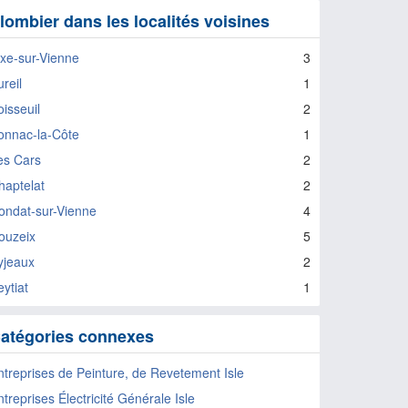
lombier dans les localités voisines
ixe-sur-Vienne
3
reil
1
oisseuil
2
onnac-la-Côte
1
es Cars
2
haptelat
2
ondat-sur-Vienne
4
ouzeix
5
yjeaux
2
ytiat
1
atégories connexes
ntreprises de Peinture, de Revetement Isle
treprises Électricité Générale Isle