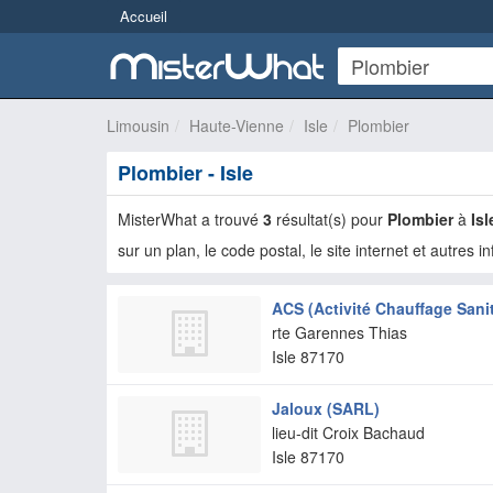
Accueil
Limousin
Haute-Vienne
Isle
Plombier
Plombier - Isle
MisterWhat a trouvé
3
résultat(s) pour
Plombier
à
Isl
sur un plan, le code postal, le site internet et autres i
ACS (Activité Chauffage Sanit
rte Garennes Thias
Isle
87170
Jaloux (SARL)
lieu-dit Croix Bachaud
Isle
87170