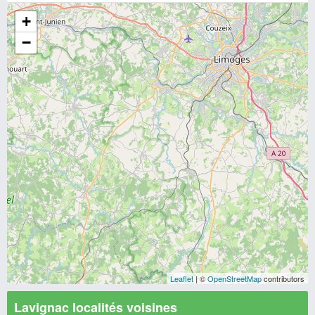
+
−
Leaflet
| ©
OpenStreetMap
contributors
Lavignac localités voisines