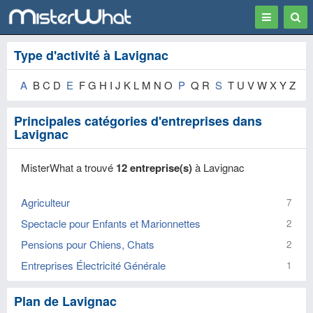
Toggle
Togg
navigation
Sear
Type d'activité à Lavignac
A
B C D
E
F G H I J K L M N O
P
Q R
S
T U V W X Y Z
Principales catégories d'entreprises dans
Lavignac
MisterWhat a trouvé
12 entreprise(s)
à Lavignac
Agriculteur
7
Spectacle pour Enfants et Marionnettes
2
Pensions pour Chiens, Chats
2
Entreprises Électricité Générale
1
Plan de Lavignac