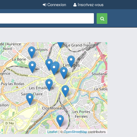
Connexion
Inscrivez-vous
Leaflet
| ©
OpenStreetMap
contributors