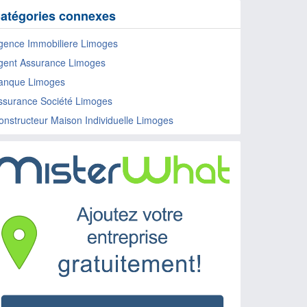
atégories connexes
gence Immobiliere Limoges
gent Assurance Limoges
anque Limoges
ssurance Société Limoges
onstructeur Maison Individuelle Limoges