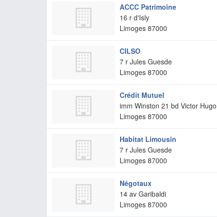
ACCC Patrimoine
16 r d'Isly
Limoges
87000
CILSO
7 r Jules Guesde
Limoges
87000
Crédit Mutuel
imm Winston 21 bd Victor Hugo
Limoges
87000
Habitat Limousin
7 r Jules Guesde
Limoges
87000
Négotaux
14 av Garibaldi
Limoges
87000