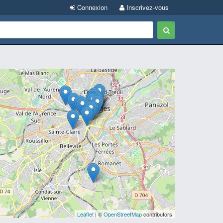
Connexion
Inscrivez-vous
Leaflet
| ©
OpenStreetMap
contributors