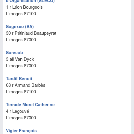
d'Organisation (SLECO)
1 r Léon Bourgeois
Limoges
87100
Sogexco (SA)
30 r Pétiniaud Beaupeyrat
Limoges
87000
Sorecob
3 all Van Dyck
Limoges
87000
Tardif Benoit
68 r Armand Barbès
Limoges
87100
Terrade Morel Catherine
4 r Legouvé
Limoges
87000
Vigier François