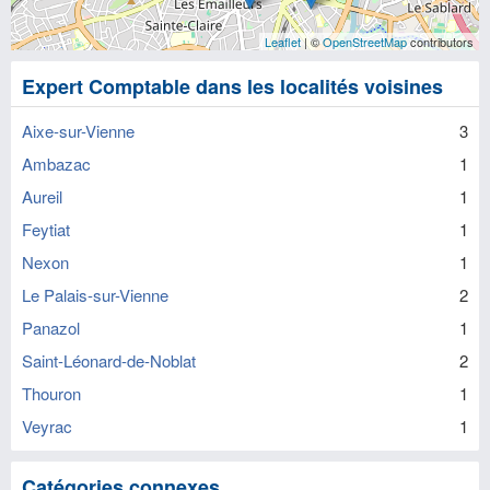
Leaflet
| ©
OpenStreetMap
contributors
Expert Comptable dans les localités voisines
Aixe-sur-Vienne
3
Ambazac
1
Aureil
1
Feytiat
1
Nexon
1
Le Palais-sur-Vienne
2
Panazol
1
Saint-Léonard-de-Noblat
2
Thouron
1
Veyrac
1
Catégories connexes