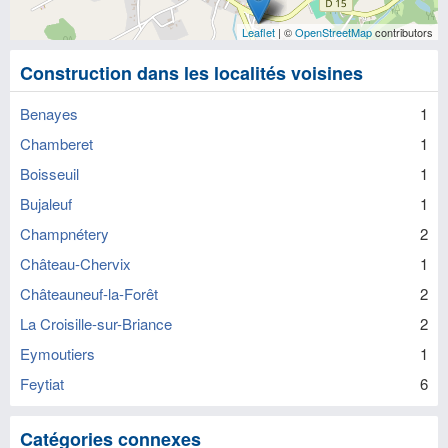
Leaflet
| ©
OpenStreetMap
contributors
Construction dans les localités voisines
Benayes
1
Chamberet
1
Boisseuil
1
Bujaleuf
1
Champnétery
2
Château-Chervix
1
Châteauneuf-la-Forêt
2
La Croisille-sur-Briance
2
Eymoutiers
1
Feytiat
6
Catégories connexes