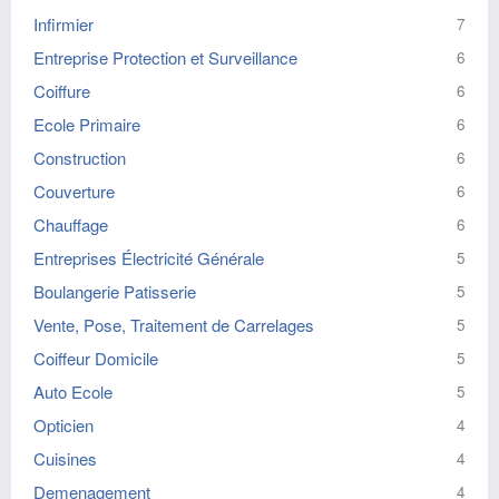
Infirmier
7
Entreprise Protection et Surveillance
6
Coiffure
6
Ecole Primaire
6
Construction
6
Couverture
6
Chauffage
6
Entreprises Électricité Générale
5
Boulangerie Patisserie
5
Vente, Pose, Traitement de Carrelages
5
Coiffeur Domicile
5
Auto Ecole
5
Opticien
4
Cuisines
4
Demenagement
4