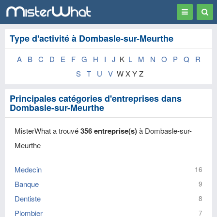
Toggle
Togg
navigation
Sear
Type d'activité à Dombasle-sur-Meurthe
A
B
C
D
E
F
G
H
I
J
K
L
M
N
O
P
Q
R
S
T
U
V
W X Y Z
Principales catégories d'entreprises dans
Dombasle-sur-Meurthe
MisterWhat a trouvé
356 entreprise(s)
à Dombasle-sur-
Meurthe
Medecin
16
Banque
9
Dentiste
8
Plombier
7