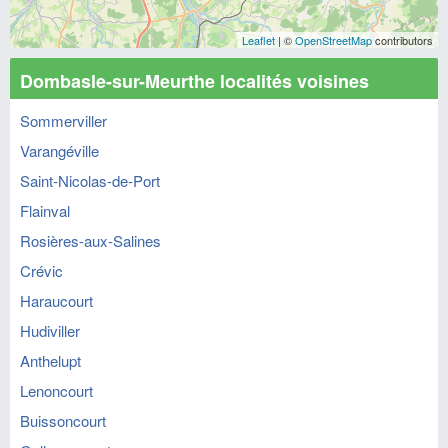
Leaflet
| ©
OpenStreetMap
contributors
Dombasle-sur-Meurthe localités voisines
Sommerviller
Varangéville
Saint-Nicolas-de-Port
Flainval
Rosières-aux-Salines
Crévic
Haraucourt
Hudiviller
Anthelupt
Lenoncourt
Buissoncourt