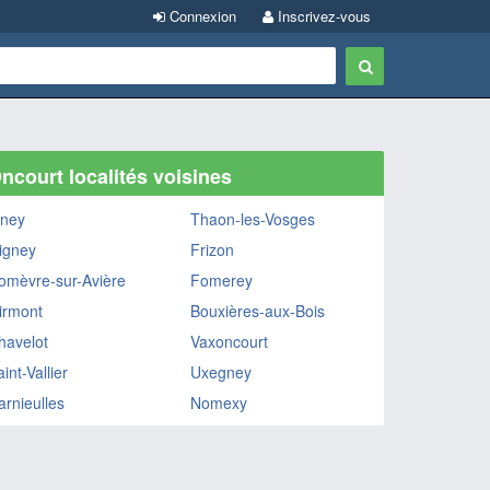
Connexion
Inscrivez-vous
ncourt localités voisines
gney
Thaon-les-Vosges
igney
Frizon
omèvre-sur-Avière
Fomerey
irmont
Bouxières-aux-Bois
havelot
Vaxoncourt
int-Vallier
Uxegney
arnieulles
Nomexy