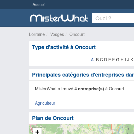
Accueil
Lorraine
Vosges
Oncourt
Type d'activité à Oncourt
A
B C D E F G H I J 
Principales catégories d'entreprises d
MisterWhat a trouvé
4 entreprise(s)
à Oncourt
Agriculteur
Plan de Oncourt
+