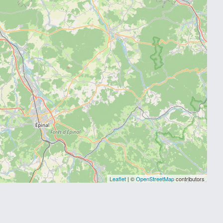
Leaflet
| ©
OpenStreetMap
contributors