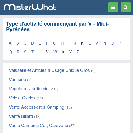
Toggle
Togg
navigation
Sear
Type d'activité commençant par V - Midi-
Pyrénées
A
B
C
D
E
F
G
H
I
J
K
L
M
N
O
P
Q
R
S
T
U
V
W
X
Y
Z
Vaisselle et Articles a Usage Unique Gros
(9)
Vannerie
(1)
Vegetaux, Jardinerie
(291)
Velos, Cycles
(116)
Vente Accessoires Camping
(10)
Vente Billard
(13)
Vente Camping Car, Caravane
(57)