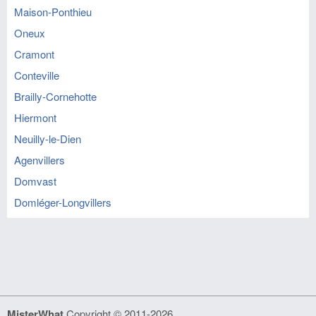
Maison-Ponthieu
Oneux
Cramont
Conteville
Brailly-Cornehotte
Hiermont
Neuilly-le-Dien
Agenvillers
Domvast
Domléger-Longvillers
MisterWhat
Copyright © 2011-2026