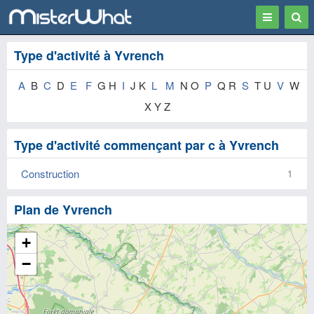
Toggle
Togg
navigation
Sear
Type d'activité à Yvrench
A
B
C
D
E
F
G H
I
J K
L
M
N O
P
Q R
S
T U
V
W
X Y Z
Type d'activité commençant par c à Yvrench
Construction
1
Plan de Yvrench
+
−