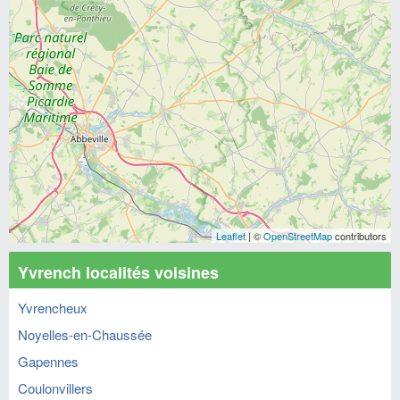
Leaflet
| ©
OpenStreetMap
contributors
Yvrench localités voisines
Yvrencheux
Noyelles-en-Chaussée
Gapennes
Coulonvillers