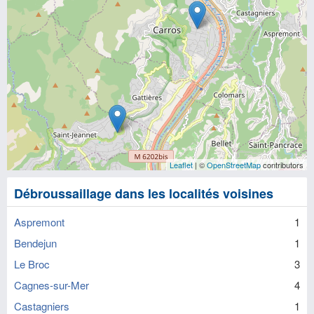
Leaflet
| ©
OpenStreetMap
contributors
Débroussaillage dans les localités voisines
Aspremont
1
Bendejun
1
Le Broc
3
Cagnes-sur-Mer
4
Castagniers
1