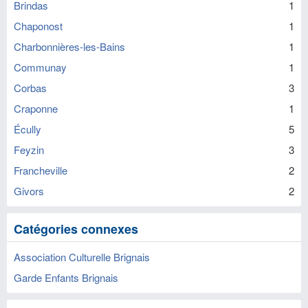
Brindas
1
Chaponost
1
Charbonnières-les-Bains
1
Communay
1
Corbas
3
Craponne
1
Écully
5
Feyzin
3
Francheville
2
Givors
2
Catégories connexes
Association Culturelle Brignais
Garde Enfants Brignais