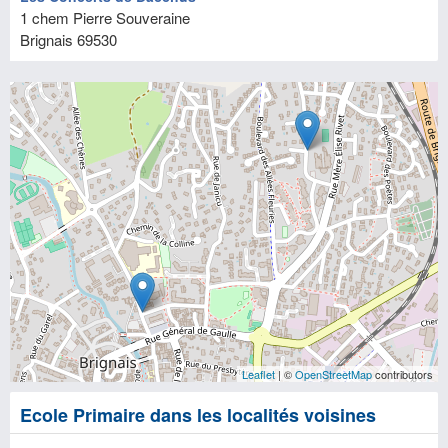
1 chem Pierre Souveraine
Brignais
69530
Leaflet
| ©
OpenStreetMap
contributors
Ecole Primaire dans les localités voisines