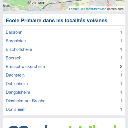
Leaflet
| ©
OpenStreetMap
contributors
Ecole Primaire dans les localités voisines
Balbronn
1
Bergbieten
1
Bischoffsheim
1
Boersch
1
Breuschwickersheim
2
Dachstein
1
Dahlenheim
1
Dangolsheim
1
Dinsheim-sur-Bruche
1
Dorlisheim
1