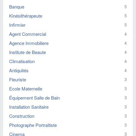
Banque
5
Kinésithérapeute
5
Infirmier
5
Agent Commercial
4
Agence Immobiliere
4
Institute de Beaute
4
Climatisation
4
Antiquités
4
Fleuriste
3
Ecole Maternelle
3
Équipement Salle de Bain
3
Installation Sanitaire
3
Construction
3
Photographe Portraitiste
3
Cinema
3