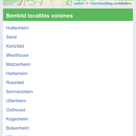
Leaflet
| ©
OpenStreetMap
contributors
Benfeld localités voisines
Huttenheim
Sand
Kertzfeld
Westhouse
Matzenheim
Herbsheim
Rossfeld
Sermersheim
Uttenheim
Osthouse
Kogenheim
Bolsenheim