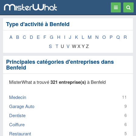
Toggle
Togg
navigation
Sear
Type d'activité à Benfeld
A
B
C
D
E
F
G
H
I
J
K
L
M
N
O
P
Q
R
S
T
U
V
W X Y Z
Principales catégories d'entreprises dans
Benfeld
MisterWhat a trouvé
321 entreprise(s)
à Benfeld
Medecin
11
Garage Auto
9
Dentiste
6
Coiffure
6
Restaurant
5