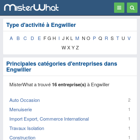
Toggle
Togg
navigation
Sear
Type d'activité à Engwiller
A
B
C
D
E
F G H
I
J K L
M
N O
P
Q
R
S
T
U
V
W X Y Z
Principales catégories d'entreprises dans
Engwiller
MisterWhat a trouvé
16 entreprise(s)
à Engwiller
Auto Occasion
2
Menuiserie
1
Import Export, Commerce International
1
Travaux Isolation
1
Construction
1