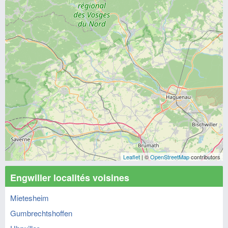
Leaflet
| ©
OpenStreetMap
contributors
Engwiller localités voisines
Mietesheim
Gumbrechtshoffen