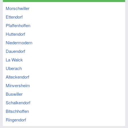
Morschwiller
Ettendorf
Pfaffenhoffen
Huttendorf
Niedermodern
Dauendorf
La Walck
Uberach
Alteckendorf
Minversheim
Buswiller
Schalkendorf
Bitschhoffen
Ringendorf