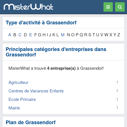
Toggle
Togg
navigation
Sear
Type d'activité à Grassendorf
A
B
C
D
E
F G H I J K L
M
N O P Q R S T U V W X Y Z
Principales catégories d'entreprises dans
Grassendorf
MisterWhat a trouvé
4 entreprise(s)
à Grassendorf
Agriculteur
1
Centres de Vacances Enfants
1
Ecole Primaire
1
Mairie
1
Plan de Grassendorf