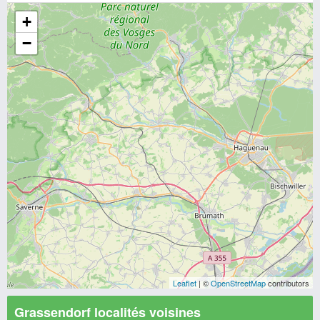
+
−
Leaflet
| ©
OpenStreetMap
contributors
Grassendorf localités voisines