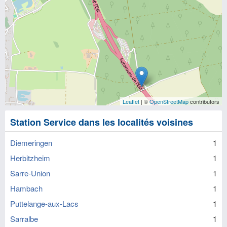
Leaflet
| ©
OpenStreetMap
contributors
Station Service dans les localités voisines
Diemeringen
1
Herbitzheim
1
Sarre-Union
1
Hambach
1
Puttelange-aux-Lacs
1
Sarralbe
1