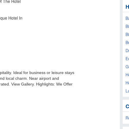
H
B
B
Bi
B
D
E
G
H
H
L
C
Re