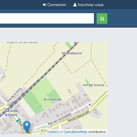
Connexion
Inscrivez-vous
Leaflet
| ©
OpenStreetMap
contributors