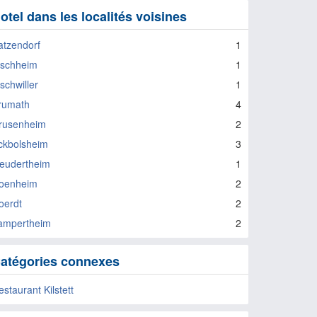
otel dans les localités voisines
atzendorf
1
ischheim
1
schwiller
1
rumath
4
rusenheim
2
ckbolsheim
3
eudertheim
1
oenheim
2
oerdt
2
ampertheim
2
atégories connexes
staurant Kilstett