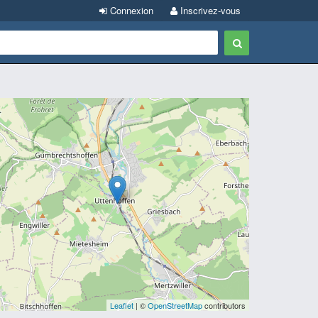
Connexion
Inscrivez-vous
Leaflet
| ©
OpenStreetMap
contributors