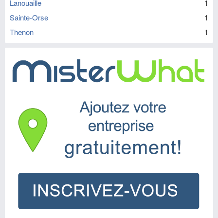
Lanouaille
1
Sainte-Orse
1
Thenon
1