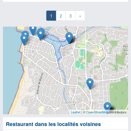
1
2
3
»
Leaflet
| ©
OpenStreetMap
contributors
Restaurant dans les localités voisines