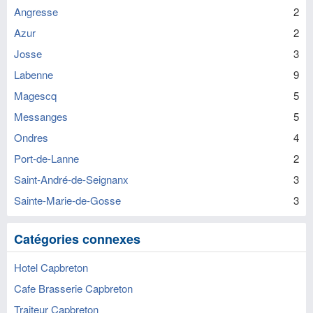
Angresse
2
Azur
2
Josse
3
Labenne
9
Magescq
5
Messanges
5
Ondres
4
Port-de-Lanne
2
Saint-André-de-Seignanx
3
Sainte-Marie-de-Gosse
3
Catégories connexes
Hotel Capbreton
Cafe Brasserie Capbreton
Traiteur Capbreton