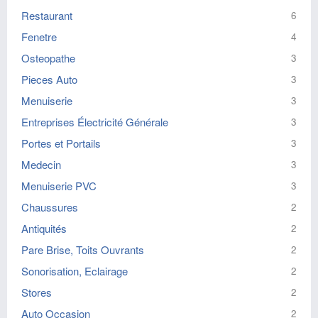
Restaurant
6
Fenetre
4
Osteopathe
3
Pieces Auto
3
Menuiserie
3
Entreprises Électricité Générale
3
Portes et Portails
3
Medecin
3
Menuiserie PVC
3
Chaussures
2
Antiquités
2
Pare Brise, Toits Ouvrants
2
Sonorisation, Eclairage
2
Stores
2
Auto Occasion
2