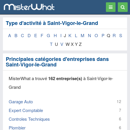
Toggle
Togg
navigation
Sear
Type d'activité à Saint-Vigor-le-Grand
A
B
C
D
E
F
G
H
I
J
K
L
M
N
O
P
Q
R
S
T
U
V
W X Y Z
Principales catégories d'entreprises dans
Saint-Vigor-le-Grand
MisterWhat a trouvé
162 entreprise(s)
à Saint-Vigor-le-
Grand
Garage Auto
12
Expert Comptable
7
Controles Techniques
6
Plombier
6