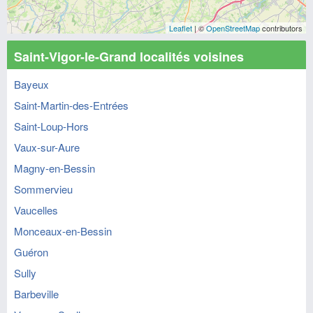
Leaflet
| ©
OpenStreetMap
contributors
Saint-Vigor-le-Grand localités voisines
Bayeux
Saint-Martin-des-Entrées
Saint-Loup-Hors
Vaux-sur-Aure
Magny-en-Bessin
Sommervieu
Vaucelles
Monceaux-en-Bessin
Guéron
Sully
Barbeville