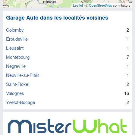
Leaflet
| ©
OpenStreetMap
contributors
Garage Auto dans les localités voisines
Colomby
2
Éroudeville
1
Lieusaint
1
Montebourg
7
Négreville
1
Neuville-au-Plain
1
Saint-Floxel
2
Valognes
16
Yvetot-Bocage
2