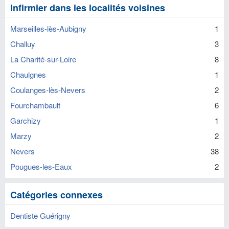
Infirmier dans les localités voisines
Marseilles-lès-Aubigny
1
Challuy
3
La Charité-sur-Loire
8
Chaulgnes
1
Coulanges-lès-Nevers
2
Fourchambault
6
Garchizy
1
Marzy
2
Nevers
38
Pougues-les-Eaux
2
Catégories connexes
Dentiste Guérigny