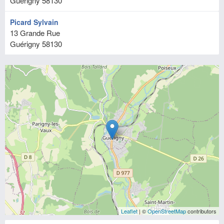
Guérigny
58130
Picard Sylvain
13 Grande Rue
Guérigny
58130
Leaflet
| ©
OpenStreetMap
contributors