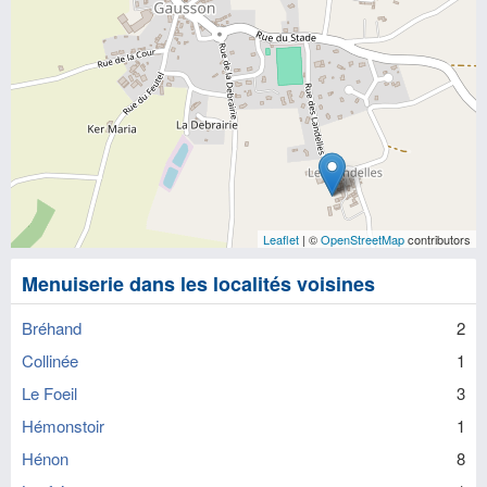
Leaflet
| ©
OpenStreetMap
contributors
Menuiserie dans les localités voisines
Bréhand
2
Collinée
1
Le Foeil
3
Hémonstoir
1
Hénon
8