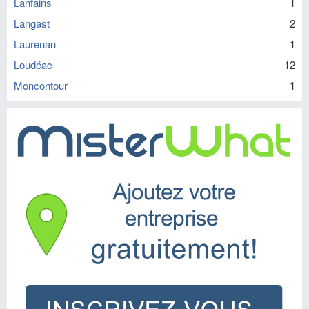
Lanfains
1
Langast
2
Laurenan
1
Loudéac
12
Moncontour
1