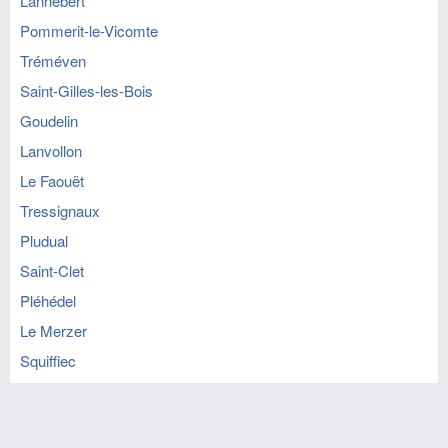
Lannebert
Pommerit-le-Vicomte
Tréméven
Saint-Gilles-les-Bois
Goudelin
Lanvollon
Le Faouët
Tressignaux
Pludual
Saint-Clet
Pléhédel
Le Merzer
Squiffiec