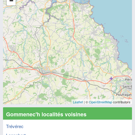
−
Leaflet
| ©
OpenStreetMap
contributors
Gommenec'h localités voisines
Trévérec