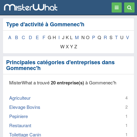
Toggle
Togg
navigation
Sear
Type d'activité à Gommenec'h
A
B
C
D
E
F
G H
I
J K L
M
N O
P
Q
R
S
T
U
V
W X Y Z
Principales catégories d'entreprises dans
Gommenec'h
MisterWhat a trouvé
20 entreprise(s)
à Gommenec'h
Agriculteur
4
Elevage Bovins
2
Pepiniere
1
Restaurant
1
Toilettage Canin
1