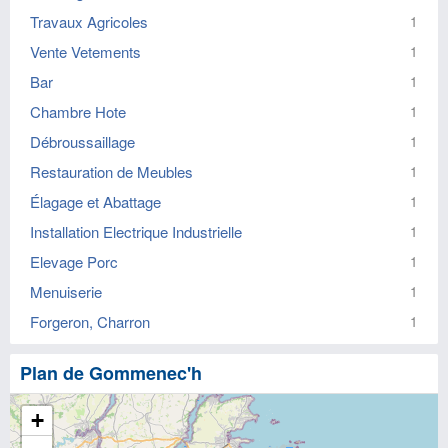
Travaux Agricoles
1
Vente Vetements
1
Bar
1
Chambre Hote
1
Débroussaillage
1
Restauration de Meubles
1
Élagage et Abattage
1
Installation Electrique Industrielle
1
Elevage Porc
1
Menuiserie
1
Forgeron, Charron
1
Plan de Gommenec'h
+