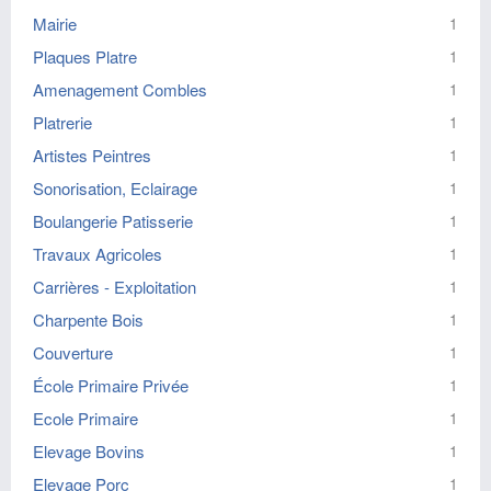
Mairie
1
Plaques Platre
1
Amenagement Combles
1
Platrerie
1
Artistes Peintres
1
Sonorisation, Eclairage
1
Boulangerie Patisserie
1
Travaux Agricoles
1
Carrières - Exploitation
1
Charpente Bois
1
Couverture
1
École Primaire Privée
1
Ecole Primaire
1
Elevage Bovins
1
Elevage Porc
1