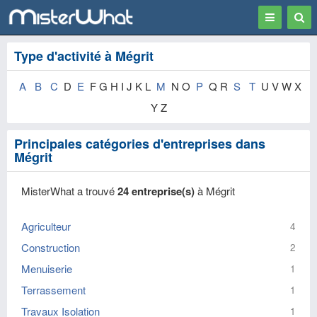
Toggle
Togg
navigation
Sear
Type d'activité à Mégrit
A
B
C
D
E
F G H I J K L
M
N O
P
Q R
S
T
U V W X
Y Z
Principales catégories d'entreprises dans
Mégrit
MisterWhat a trouvé
24 entreprise(s)
à Mégrit
Agriculteur
4
Construction
2
Menuiserie
1
Terrassement
1
Travaux Isolation
1