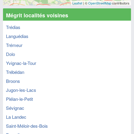
Leaflet
| ©
OpenStreetMap
contributors
Mégrit localités voisines
Trédias
Languédias
Trémeur
Dolo
Yvignac-la-Tour
Trébédan
Broons
Jugon-les-Lacs
Plélan-le-Petit
Sévignac
La Landec
Saint-Méloir-des-Bois