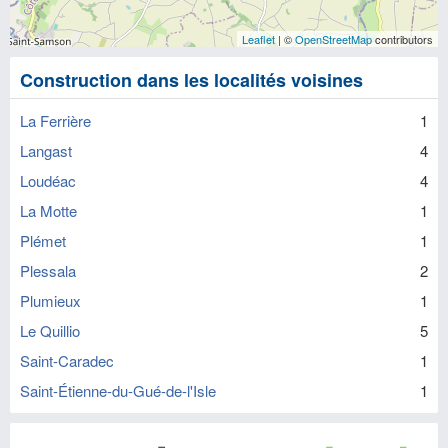
Leaflet
| ©
OpenStreetMap
contributors
Construction dans les localités voisines
La Ferrière
1
Langast
4
Loudéac
4
La Motte
1
Plémet
1
Plessala
2
Plumieux
1
Le Quillio
5
Saint-Caradec
1
Saint-Étienne-du-Gué-de-l'Isle
1