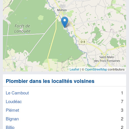
Leaflet
| ©
OpenStreetMap
contributors
Plombier dans les localités voisines
Le Cambout
1
Loudéac
7
Plémet
3
Bignan
2
Billio
2