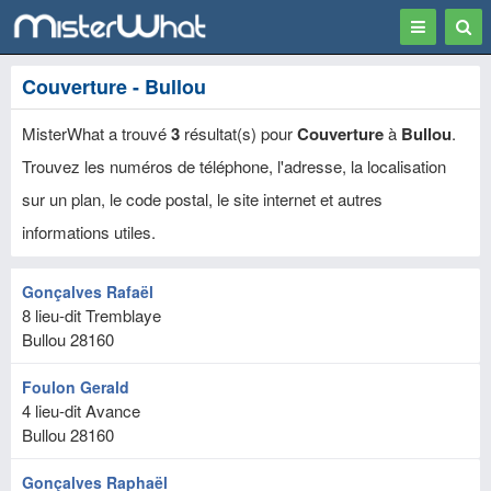
Toggle
Togg
navigation
Sear
Couverture - Bullou
MisterWhat a trouvé
3
résultat(s) pour
Couverture
à
Bullou
.
Trouvez les numéros de téléphone, l'adresse, la localisation
sur un plan, le code postal, le site internet et autres
informations utiles.
Gonçalves Rafaël
8 lieu-dit Tremblaye
Bullou
28160
Foulon Gerald
4 lieu-dit Avance
Bullou
28160
Gonçalves Raphaël