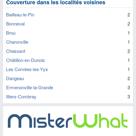
Couverture dans les localités voisines
Bailleau-le-Pin
2
Bonneval
2
Brou
1
Charonville
1
Chassant
2
Châtillon-en-Dunois
1
Les Corvées-les-Yys
1
Dangeau
2
Ermenonville-la-Grande
3
Illiers-Combray
3