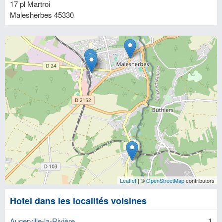
17 pl Martroi
Malesherbes
45330
Leaflet
| ©
OpenStreetMap
contributors
Hotel dans les localités voisines
Augerville-la-Rivière
1