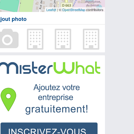
Leaflet
| ©
OpenStreetMap
contributors
jout photo