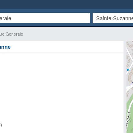
ue Generale
anne
s
)