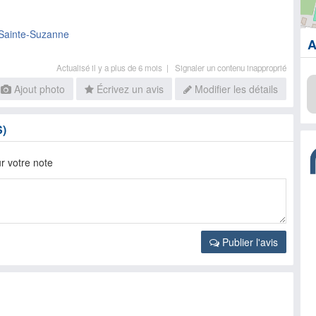
Sainte-Suzanne
A
Actualisé il y a plus de 6 mois |
Signaler un contenu inapproprié
Ajout photo
Écrivez un avis
Modifier les détails
S)
r votre note
Publier l'avis