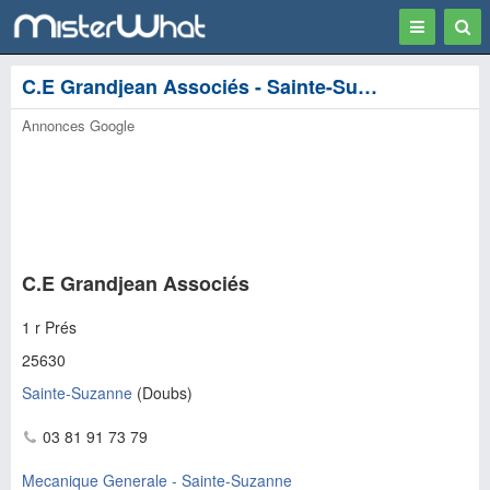
Toggle
Togg
navigation
Sear
C.E Grandjean Associés - Sainte-Suzanne
Annonces Google
C.E Grandjean Associés
1 r Prés
25630
Sainte-Suzanne
(
Doubs
)
03 81 91 73 79
Mecanique Generale - Sainte-Suzanne