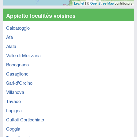
Leaflet
| ©
OpenStreetMap
contributors
Appietto localités voisines
Calcatoggio
Afa
Alata
Valle-di-Mezzana
Bocognano
Casaglione
Sari-d'Orcino
Villanova
Tavaco
Lopigna
Cuttoli-Corticchiato
Coggia