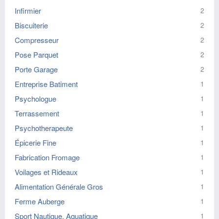
Infirmier
2
Biscuiterie
2
Compresseur
2
Pose Parquet
2
Porte Garage
2
Entreprise Batiment
1
Psychologue
1
Terrassement
1
Psychotherapeute
1
Épicerie Fine
1
Fabrication Fromage
1
Voilages et Rideaux
1
Alimentation Générale Gros
1
Ferme Auberge
1
Sport Nautique, Aquatique
1