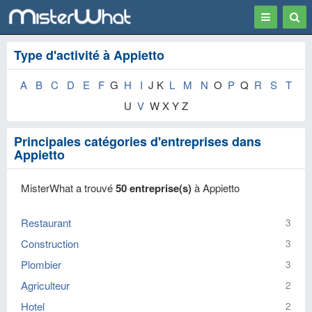
Toggle
Togg
navigation
Sear
Type d'activité à Appietto
A
B
C
D
E
F
G
H
I
J K
L
M
N
O
P
Q
R
S
T
U
V
W X Y Z
Principales catégories d'entreprises dans
Appietto
MisterWhat a trouvé
50 entreprise(s)
à Appietto
Restaurant
3
Construction
3
Plombier
3
Agriculteur
2
Hotel
2