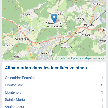
Leaflet
| ©
OpenStreetMap
contributors
Alimentation dans les localités voisines
Colombier-Fontaine
1
Montbéliard
3
Montenois
1
Sainte-Marie
1
Voujeaucourt
1