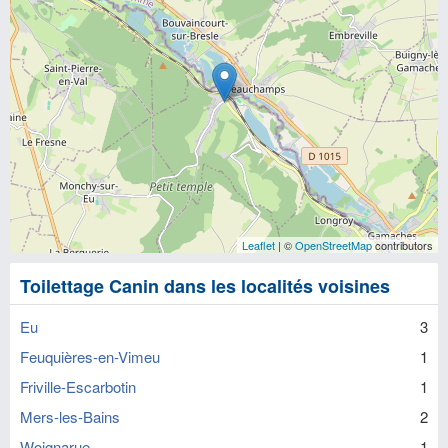
Leaflet
| ©
OpenStreetMap
contributors
Toilettage Canin dans les localités voisines
Eu
3
Feuquières-en-Vimeu
1
Friville-Escarbotin
1
Mers-les-Bains
2
Woignarue
1