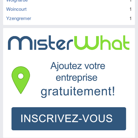
Woincourt
1
Yzengremer
1