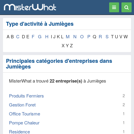
Toggle
Togg
navigation
Sear
Type d'activité à Jumièges
A B
C
D E
F
G
H
I J K L
M
N
O
P
Q
R
S
T U V W
X Y Z
Principales catégories d'entreprises dans
Jumièges
MisterWhat a trouvé
22 entreprise(s)
à Jumièges
Produits Fermiers
2
Gestion Foret
2
Office Tourisme
1
Pompe Chaleur
1
Residence
1