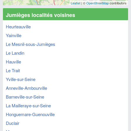
Leaflet
| ©
OpenStreetMap
contributors
Jumièges localités voisines
Heurteauville
Yainville
Le Mesnil-sous-Jumièges
Le Landin
Hauville
Le Trait
Yville-sur-Seine
Anneville-Ambourville
Barneville-sur-Seine
La Mailleraye-sur-Seine
Honguemare-Guenouville
Duclair