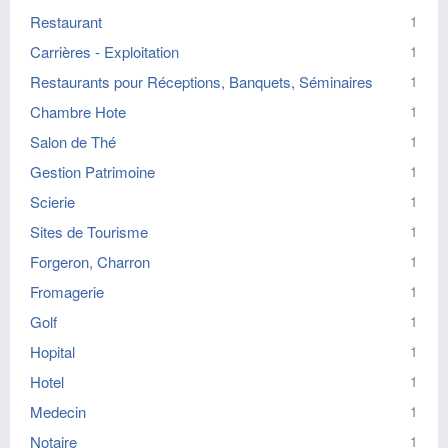
Restaurant
1
Carrières - Exploitation
1
Restaurants pour Réceptions, Banquets, Séminaires
1
Chambre Hote
1
Salon de Thé
1
Gestion Patrimoine
1
Scierie
1
Sites de Tourisme
1
Forgeron, Charron
1
Fromagerie
1
Golf
1
Hopital
1
Hotel
1
Medecin
1
Notaire
1