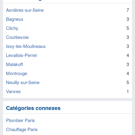
Asnières-sur-Seine
7
Bagneux
3
Clichy
5
Courbevoie
3
Issy-les-Moulineaux
3
Levallois-Perret
4
Malakoff
3
Montrouge
4
Neuilly-sur-Seine
5
Vanves
1
Catégories connexes
Plombier Paris
Chauffage Paris