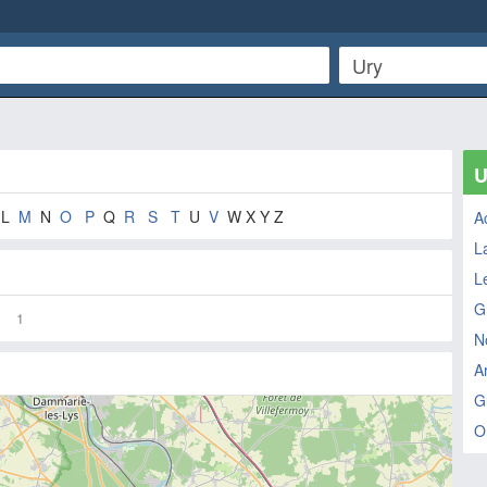
U
L
M
N
O
P
Q
R
S
T
U
V
W X Y Z
A
L
L
G
1
N
A
G
O