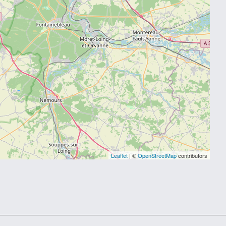
Leaflet
| ©
OpenStreetMap
contributors