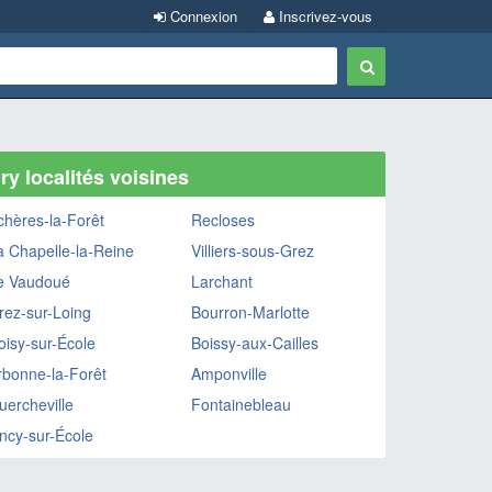
Connexion
Inscrivez-vous
ry localités voisines
chères-la-Forêt
Recloses
a Chapelle-la-Reine
Villiers-sous-Grez
e Vaudoué
Larchant
rez-sur-Loing
Bourron-Marlotte
oisy-sur-École
Boissy-aux-Cailles
rbonne-la-Forêt
Amponville
uercheville
Fontainebleau
ncy-sur-École