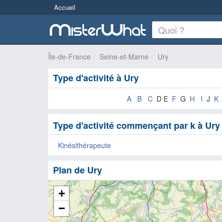
Accueil
Île-de-France
Seine-et-Marne
Ury
Type d'activité à Ury
A
B
C
D E
F
G
H
I
J
K
Type d'activité commençant par k à Ury
Kinésithérapeute
Plan de Ury
+
−