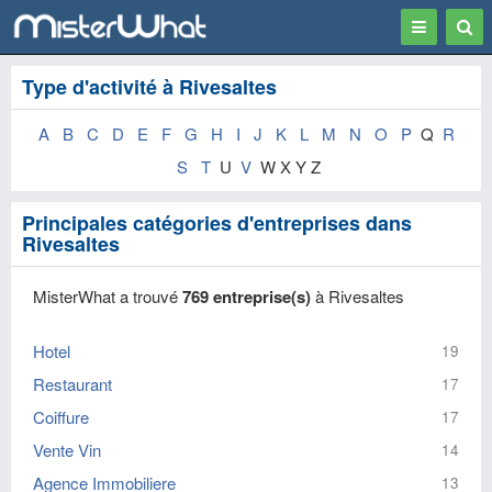
Toggle
Togg
navigation
Sear
Type d'activité à Rivesaltes
A
B
C
D
E
F
G
H
I
J
K
L
M
N
O
P
Q
R
S
T
U
V
W X Y Z
Principales catégories d'entreprises dans
Rivesaltes
MisterWhat a trouvé
769 entreprise(s)
à Rivesaltes
Hotel
19
Restaurant
17
Coiffure
17
Vente Vin
14
Agence Immobiliere
13