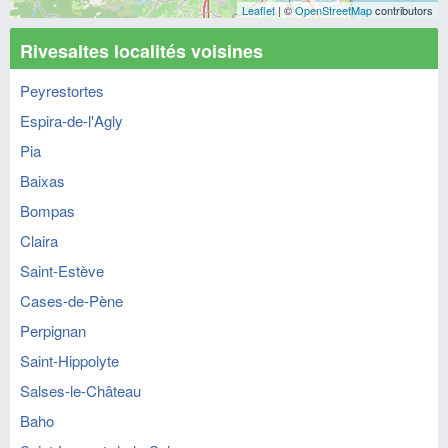
Leaflet
| ©
OpenStreetMap
contributors
Rivesaltes localités voisines
Peyrestortes
Espira-de-l'Agly
Pia
Baixas
Bompas
Claira
Saint-Estève
Cases-de-Pène
Perpignan
Saint-Hippolyte
Salses-le-Château
Baho