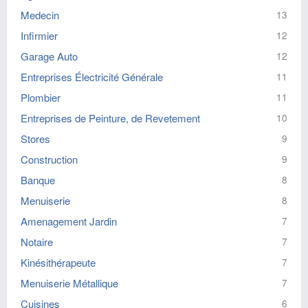
Medecin
13
Infirmier
12
Garage Auto
12
Entreprises Électricité Générale
11
Plombier
11
Entreprises de Peinture, de Revetement
10
Stores
9
Construction
9
Banque
8
Menuiserie
8
Amenagement Jardin
7
Notaire
7
Kinésithérapeute
7
Menuiserie Métallique
7
Cuisines
6