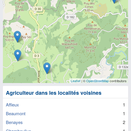
Leaflet
| ©
OpenStreetMap
contributors
Agriculteur dans les localités voisines
Affieux
1
Beaumont
1
Benayes
2
Chamboulive
1