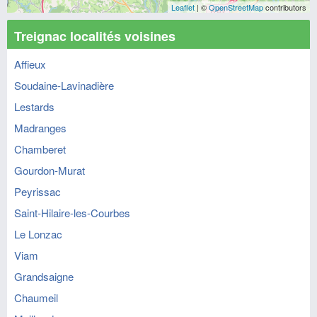
Leaflet
| ©
OpenStreetMap
contributors
Treignac localités voisines
Affieux
Soudaine-Lavinadière
Lestards
Madranges
Chamberet
Gourdon-Murat
Peyrissac
Saint-Hilaire-les-Courbes
Le Lonzac
Viam
Grandsaigne
Chaumeil