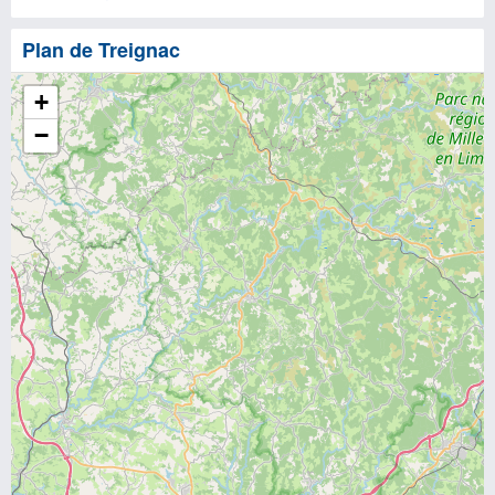
Plan de Treignac
+
−