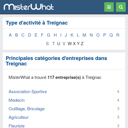
Toggle
Togg
navigation
Sear
Type d'activité à Treignac
A
B
C
D
E
F
G
H
I
J
K
L
M
N
O
P
Q
R
S
T
U
V
W X Y Z
Principales catégories d'entreprises dans
Treignac
MisterWhat a trouvé
117 entreprise(s)
à Treignac
Association Sportive
4
Medecin
4
Outillage, Bricolage
3
Agriculteur
3
Fleuriste
3