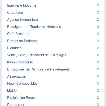
Ingenierie Industrie
2
Chauffage
2
Agence Immobiliere
2
Enseignement Tourisme, Hôtellerie
2
Cafe Brasserie
2
Entreprise Batiment
2
Plombier
2
Vente, Pose, Traitement de Carrelages
2
Kinésithérapeute
2
Entreprises de Peinture, de Revetement
2
Alimentation
2
Fioul, Combustibles
2
Mairie
2
Exploitation Forets
2
Restaurant
2