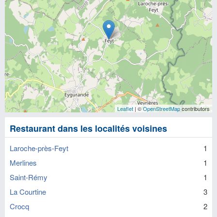
Leaflet
| ©
OpenStreetMap
contributors
Restaurant dans les localités voisines
Laroche-près-Feyt
1
Merlines
1
Saint-Rémy
1
La Courtine
3
Crocq
2