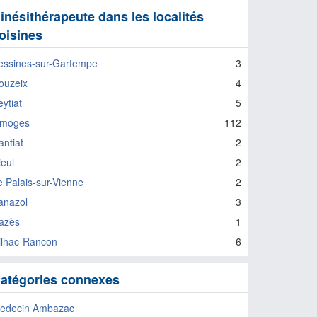
inésithérapeute dans les localités
oisines
essines-sur-Gartempe
3
ouzeix
4
ytiat
5
imoges
112
antiat
2
ieul
2
e Palais-sur-Vienne
2
anazol
3
azès
1
ilhac-Rancon
6
atégories connexes
edecin Ambazac