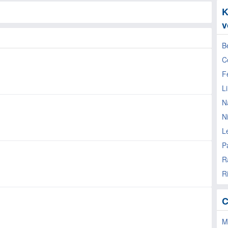
K
v
B
C
Fe
L
N
N
L
P
R
R
C
M