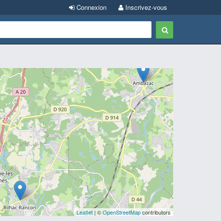
Connexion
Inscrivez-vous
Leaflet
| ©
OpenStreetMap
contributors