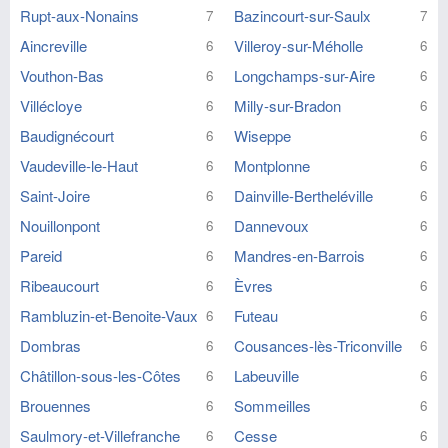
Rupt-aux-Nonains
Bazincourt-sur-Saulx
7
7
Aincreville
Villeroy-sur-Méholle
6
6
Vouthon-Bas
Longchamps-sur-Aire
6
6
Villécloye
Milly-sur-Bradon
6
6
Baudignécourt
Wiseppe
6
6
Vaudeville-le-Haut
Montplonne
6
6
Saint-Joire
Dainville-Bertheléville
6
6
Nouillonpont
Dannevoux
6
6
Pareid
Mandres-en-Barrois
6
6
Ribeaucourt
Èvres
6
6
Rambluzin-et-Benoite-Vaux
Futeau
6
6
Dombras
Cousances-lès-Triconville
6
6
Châtillon-sous-les-Côtes
Labeuville
6
6
Brouennes
Sommeilles
6
6
Saulmory-et-Villefranche
Cesse
6
6