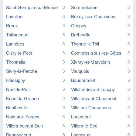
Saint-Germain-sur-Meuse
Sommelonne
3
3
Lavallée
Brixey-aux-Chanoines
3
3
Breux
Cheppy
3
3
Taillancourt
Bréhéville
3
3
Lanhères
Thonne-le-Thil
3
3
Cléry-le-Petit
Combres-sous-les-Côtes
3
3
Thonnelle
Xivray-et-Marvoisin
3
3
Sivry-la-Perche
Vauquois
3
3
Flassigny
Baudrémont
3
3
Nant-le-Petit
Villotte-devant-Louppy
3
3
Koeur-la-Grande
Ville-devant-Chaumont
3
3
Bantheville
Ville-sur-Cousances
3
3
Naix-aux-Forges
Loupmont
3
3
Villers-devant-Dun
Villers-le-Sec
3
3
Bannoncourt
Longeaux
3
3