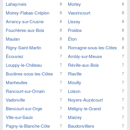
Lahaymeix
Morley
8
8
Moirey-Flabas-Crépion
Vassincourt
8
8
Arrancy-sur-Crusne
Lissey
8
8
Fouchères-aux-Bois
Froidos
8
8
Maulan
Éton
8
8
Rigny-Saint-Martin
Romagne-sous-les-Côtes
8
8
Écouviez
Ambly-sur-Meuse
7
7
Louppy-le-Château
Réville-aux-Bois
7
7
Buxières-sous-les-Côtes
Riaville
7
7
Manheulles
Mouilly
7
7
Rancourt-sur-Ornain
Loison
7
7
Vadonville
Noyers-Auzécourt
7
7
Biencourt-sur-Orge
Méligny-le-Grand
7
7
Ville-sur-Saulx
Maizey
7
7
Pagny-la-Blanche-Côte
Baudonvilliers
7
7