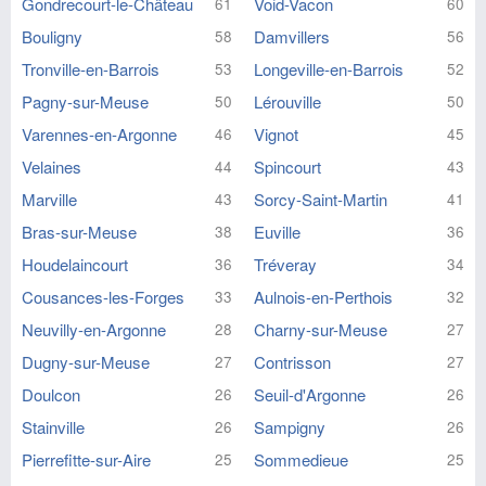
Gondrecourt-le-Château
Void-Vacon
61
60
Bouligny
Damvillers
58
56
Tronville-en-Barrois
Longeville-en-Barrois
53
52
Pagny-sur-Meuse
Lérouville
50
50
Varennes-en-Argonne
Vignot
46
45
Velaines
Spincourt
44
43
Marville
Sorcy-Saint-Martin
43
41
Bras-sur-Meuse
Euville
38
36
Houdelaincourt
Tréveray
36
34
Cousances-les-Forges
Aulnois-en-Perthois
33
32
Neuvilly-en-Argonne
Charny-sur-Meuse
28
27
Dugny-sur-Meuse
Contrisson
27
27
Doulcon
Seuil-d'Argonne
26
26
Stainville
Sampigny
26
26
Pierrefitte-sur-Aire
Sommedieue
25
25