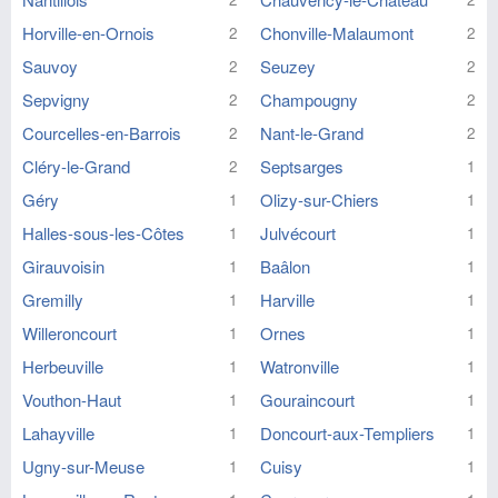
Horville-en-Ornois
Chonville-Malaumont
2
2
Sauvoy
Seuzey
2
2
Sepvigny
Champougny
2
2
Courcelles-en-Barrois
Nant-le-Grand
2
2
Cléry-le-Grand
Septsarges
2
1
Géry
Olizy-sur-Chiers
1
1
Halles-sous-les-Côtes
Julvécourt
1
1
Girauvoisin
Baâlon
1
1
Gremilly
Harville
1
1
Willeroncourt
Ornes
1
1
Herbeuville
Watronville
1
1
Vouthon-Haut
Gouraincourt
1
1
Lahayville
Doncourt-aux-Templiers
1
1
Ugny-sur-Meuse
Cuisy
1
1