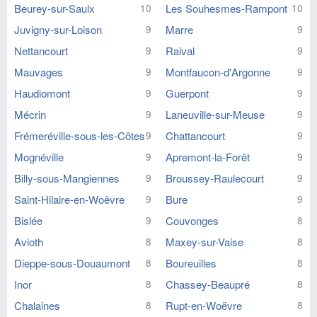
Beurey-sur-Saulx
Les Souhesmes-Rampont
10
10
Juvigny-sur-Loison
Marre
9
9
Nettancourt
Raival
9
9
Mauvages
Montfaucon-d'Argonne
9
9
Haudiomont
Guerpont
9
9
Mécrin
Laneuville-sur-Meuse
9
9
Frémeréville-sous-les-Côtes
Chattancourt
9
9
Mognéville
Apremont-la-Forêt
9
9
Billy-sous-Mangiennes
Broussey-Raulecourt
9
9
Saint-Hilaire-en-Woëvre
Bure
9
9
Bislée
Couvonges
9
8
Avioth
Maxey-sur-Vaise
8
8
Dieppe-sous-Douaumont
Boureuilles
8
8
Inor
Chassey-Beaupré
8
8
Chalaines
Rupt-en-Woëvre
8
8