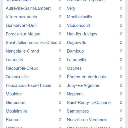
Autréville-Saint-Lambert
Véry
2
2
Villers-aux-Vents
Montblainville
2
2
Lion-devant-Dun
Vaudoncourt
2
2
Forges-sur-Meuse
Han-lès-Juvigny
2
2
Saint-Julien-sous-les-Côtes
Dagonville
2
2
Nançois-le-Grand
Damloup
2
2
Lamouilly
Lamorville
2
2
Récourt-le-Creux
Osches
2
2
Gussainville
Écurey-en-Verdunois
2
2
Foucaucourt-sur-Thabas
Jouy-en-Argonne
2
2
Moulotte
Nepvant
2
2
Gimécourt
Saint-Rémy-la-Calonne
2
2
Moulainville
Samogneux
2
2
Rumont
Neuville-en-Verdunois
2
2
Nantillois
Chauvency-le-Château
2
2