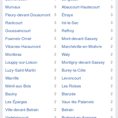
Murvaux
Abaucourt-Hautecourt
3
3
Fleury-devant-Douaumont
Étraye
3
3
Rarécourt
Iré-le-Sec
3
3
Goussaincourt
Reffroy
3
3
Foameix-Ornel
Mont-devant-Sassey
3
2
Vilosnes-Haraumont
Marchéville-en-Woëvre
2
2
Montbras
Waly
2
2
Louppy-sur-Loison
Montigny-devant-Sassey
2
2
Luzy-Saint-Martin
Burey-la-Côte
2
2
Wavrille
Levoncourt
2
2
Ménil-aux-Bois
Les Roises
2
2
Baulny
Blanzée
2
2
Les Éparges
Vaux-lès-Palameix
2
2
Ville-devant-Belrain
Belrain
2
2
Vadelaincourt
Brabant-en-Argonne
2
2