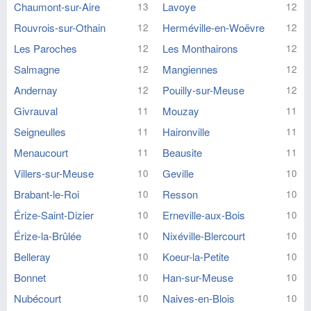
Chaumont-sur-Aire
Lavoye
13
12
Rouvrois-sur-Othain
Herméville-en-Woëvre
12
12
Les Paroches
Les Monthairons
12
12
Salmagne
Mangiennes
12
12
Andernay
Pouilly-sur-Meuse
12
12
Givrauval
Mouzay
11
11
Seigneulles
Haironville
11
11
Menaucourt
Beausite
11
11
Villers-sur-Meuse
Geville
10
10
Brabant-le-Roi
Resson
10
10
Érize-Saint-Dizier
Erneville-aux-Bois
10
10
Érize-la-Brûlée
Nixéville-Blercourt
10
10
Belleray
Koeur-la-Petite
10
10
Bonnet
Han-sur-Meuse
10
10
Nubécourt
Naives-en-Blois
10
10