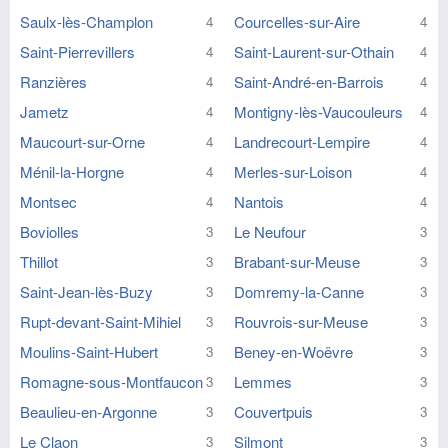
Saulx-lès-Champlon
Courcelles-sur-Aire
4
4
Saint-Pierrevillers
Saint-Laurent-sur-Othain
4
4
Ranzières
Saint-André-en-Barrois
4
4
Jametz
Montigny-lès-Vaucouleurs
4
4
Maucourt-sur-Orne
Landrecourt-Lempire
4
4
Ménil-la-Horgne
Merles-sur-Loison
4
4
Montsec
Nantois
4
4
Boviolles
Le Neufour
3
3
Thillot
Brabant-sur-Meuse
3
3
Saint-Jean-lès-Buzy
Domremy-la-Canne
3
3
Rupt-devant-Saint-Mihiel
Rouvrois-sur-Meuse
3
3
Moulins-Saint-Hubert
Beney-en-Woëvre
3
3
Romagne-sous-Montfaucon
Lemmes
3
3
Beaulieu-en-Argonne
Couvertpuis
3
3
Le Claon
Silmont
3
3