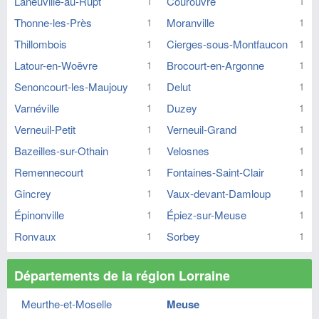
Laneuville-au-Rupt
Courouvre
1
1
Thonne-les-Près
Moranville
1
1
Thillombois
Cierges-sous-Montfaucon
1
1
Latour-en-Woëvre
Brocourt-en-Argonne
1
1
Senoncourt-les-Maujouy
Delut
1
1
Varnéville
Duzey
1
1
Verneuil-Petit
Verneuil-Grand
1
1
Bazeilles-sur-Othain
Velosnes
1
1
Remennecourt
Fontaines-Saint-Clair
1
1
Gincrey
Vaux-devant-Damloup
1
1
Épinonville
Épiez-sur-Meuse
1
1
Ronvaux
Sorbey
1
1
Départements de la région Lorraine
Meurthe-et-Moselle
Meuse