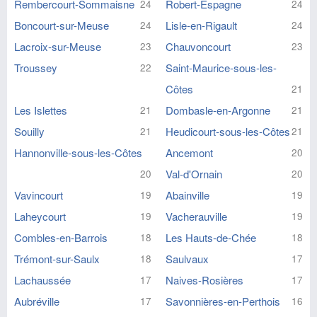
Rembercourt-Sommaisne
Robert-Espagne
24
24
Boncourt-sur-Meuse
Lisle-en-Rigault
24
24
Lacroix-sur-Meuse
Chauvoncourt
23
23
Troussey
Saint-Maurice-sous-les-
22
Côtes
21
Les Islettes
Dombasle-en-Argonne
21
21
Souilly
Heudicourt-sous-les-Côtes
21
21
Hannonville-sous-les-Côtes
Ancemont
20
Val-d'Ornain
20
20
Vavincourt
Abainville
19
19
Laheycourt
Vacherauville
19
19
Combles-en-Barrois
Les Hauts-de-Chée
18
18
Trémont-sur-Saulx
Saulvaux
18
17
Lachaussée
Naives-Rosières
17
17
Aubréville
Savonnières-en-Perthois
17
16