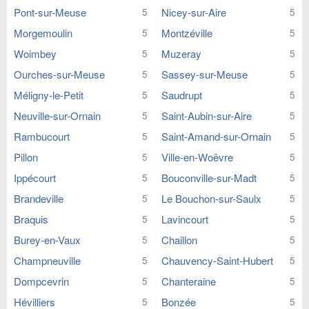
Pont-sur-Meuse
Nicey-sur-Aire
5
5
Morgemoulin
Montzéville
5
5
Woimbey
Muzeray
5
5
Ourches-sur-Meuse
Sassey-sur-Meuse
5
5
Méligny-le-Petit
Saudrupt
5
5
Neuville-sur-Ornain
Saint-Aubin-sur-Aire
5
5
Rambucourt
Saint-Amand-sur-Ornain
5
5
Pillon
Ville-en-Woëvre
5
5
Ippécourt
Bouconville-sur-Madt
5
5
Brandeville
Le Bouchon-sur-Saulx
5
5
Braquis
Lavincourt
5
5
Burey-en-Vaux
Chaillon
5
5
Champneuville
Chauvency-Saint-Hubert
5
5
Dompcevrin
Chanteraine
5
5
Hévilliers
Bonzée
5
5