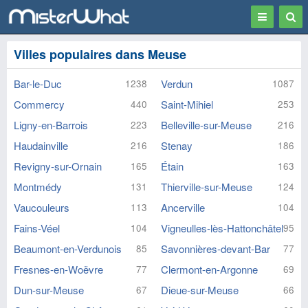
Toggle
Togg
navigation
Sear
Villes populaires dans Meuse
Bar-le-Duc
Verdun
1238
1087
Commercy
Saint-Mihiel
440
253
Ligny-en-Barrois
Belleville-sur-Meuse
223
216
Haudainville
Stenay
216
186
Revigny-sur-Ornain
Étain
165
163
Montmédy
Thierville-sur-Meuse
131
124
Vaucouleurs
Ancerville
113
104
Fains-Véel
Vigneulles-lès-Hattonchâtel
104
95
Beaumont-en-Verdunois
Savonnières-devant-Bar
85
77
Fresnes-en-Woëvre
Clermont-en-Argonne
77
69
Dun-sur-Meuse
Dieue-sur-Meuse
67
66