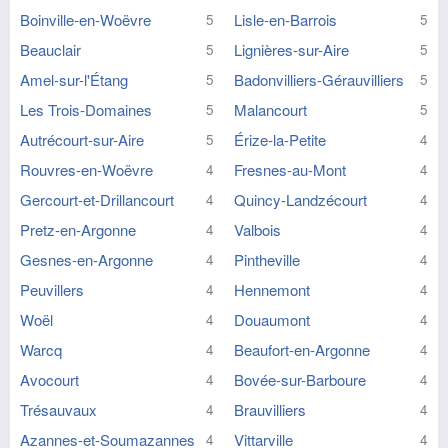
Boinville-en-Woëvre
Lisle-en-Barrois
5
5
Beauclair
Lignières-sur-Aire
5
5
Amel-sur-l'Étang
Badonvilliers-Gérauvilliers
5
5
Les Trois-Domaines
Malancourt
5
5
Autrécourt-sur-Aire
Érize-la-Petite
5
4
Rouvres-en-Woëvre
Fresnes-au-Mont
4
4
Gercourt-et-Drillancourt
Quincy-Landzécourt
4
4
Pretz-en-Argonne
Valbois
4
4
Gesnes-en-Argonne
Pintheville
4
4
Peuvillers
Hennemont
4
4
Woël
Douaumont
4
4
Warcq
Beaufort-en-Argonne
4
4
Avocourt
Bovée-sur-Barboure
4
4
Trésauvaux
Brauvilliers
4
4
Azannes-et-Soumazannes
Vittarville
4
4