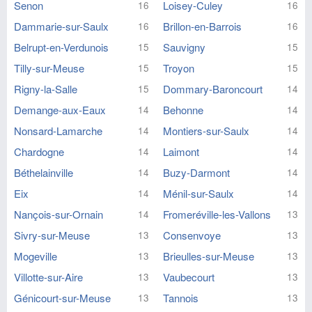
Senon
Loisey-Culey
16
16
Dammarie-sur-Saulx
Brillon-en-Barrois
16
16
Belrupt-en-Verdunois
Sauvigny
15
15
Tilly-sur-Meuse
Troyon
15
15
Rigny-la-Salle
Dommary-Baroncourt
15
14
Demange-aux-Eaux
Behonne
14
14
Nonsard-Lamarche
Montiers-sur-Saulx
14
14
Chardogne
Laimont
14
14
Béthelainville
Buzy-Darmont
14
14
Eix
Ménil-sur-Saulx
14
14
Nançois-sur-Ornain
Fromeréville-les-Vallons
14
13
Sivry-sur-Meuse
Consenvoye
13
13
Mogeville
Brieulles-sur-Meuse
13
13
Villotte-sur-Aire
Vaubecourt
13
13
Génicourt-sur-Meuse
Tannois
13
13