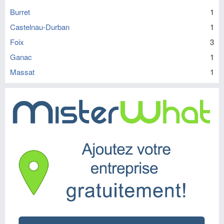
Burret
1
Castelnau-Durban
1
Foix
3
Ganac
1
Massat
1