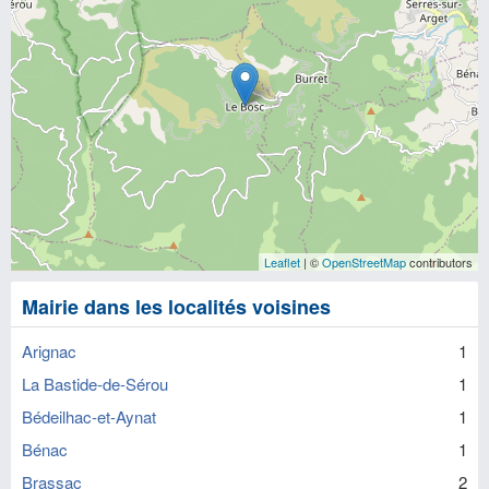
Leaflet
| ©
OpenStreetMap
contributors
Mairie dans les localités voisines
Arignac
1
La Bastide-de-Sérou
1
Bédeilhac-et-Aynat
1
Bénac
1
Brassac
2