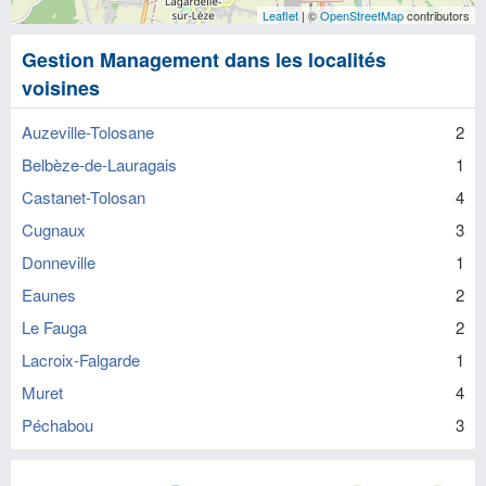
Leaflet
| ©
OpenStreetMap
contributors
Gestion Management dans les localités
voisines
Auzeville-Tolosane
2
Belbèze-de-Lauragais
1
Castanet-Tolosan
4
Cugnaux
3
Donneville
1
Eaunes
2
Le Fauga
2
Lacroix-Falgarde
1
Muret
4
Péchabou
3