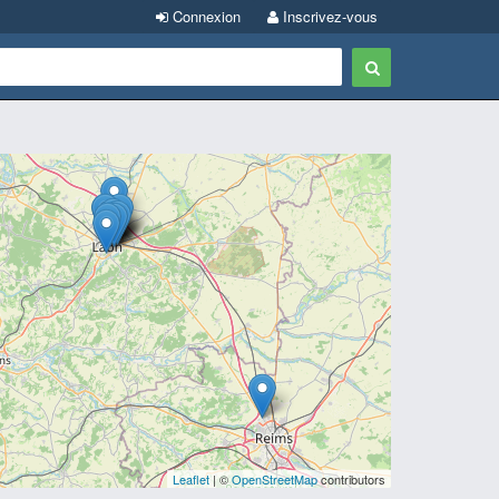
Connexion
Inscrivez-vous
Leaflet
| ©
OpenStreetMap
contributors