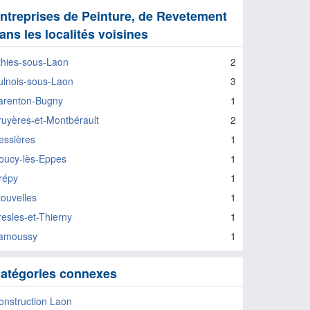
ntreprises de Peinture, de Revetement
ans les localités voisines
thies-sous-Laon
2
ulnois-sous-Laon
3
arenton-Bugny
1
ruyères-et-Montbérault
2
essières
1
oucy-lès-Eppes
1
répy
1
touvelles
1
resles-et-Thierny
1
amoussy
1
atégories connexes
onstruction Laon