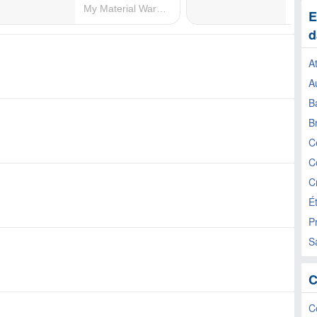
E
d
A
A
B
B
C
C
C
É
P
S
C
C