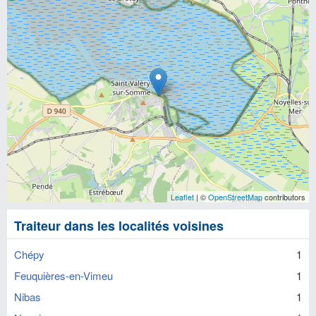
Leaflet
| ©
OpenStreetMap
contributors
Traiteur dans les localités voisines
Chépy
1
Feuquières-en-Vimeu
1
Nibas
1