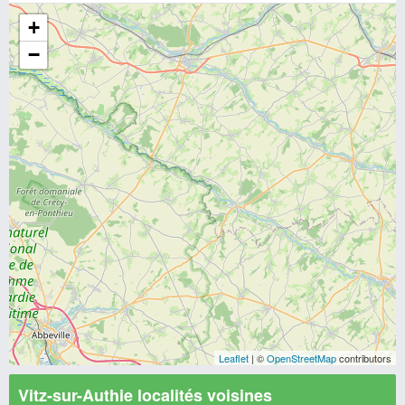
+
−
Leaflet
| ©
OpenStreetMap
contributors
Vitz-sur-Authie localités voisines