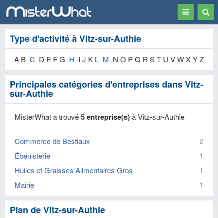
Toggle
Togg
navigation
Sear
Type d'activité à Vitz-sur-Authie
A B
C
D E F G
H
I J K L
M
N O P Q R S T U V W X Y Z
Principales catégories d'entreprises dans Vitz-
sur-Authie
MisterWhat a trouvé
5 entreprise(s)
à Vitz-sur-Authie
Commerce de Bestiaux
2
Ébénisterie
1
Huiles et Graisses Alimentaires Gros
1
Mairie
1
Plan de Vitz-sur-Authie