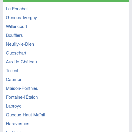
Le Ponchel
Gennes-Ivergny
Willencourt
Boufflers
Neuilly-le-Dien
Gueschart
Auxi-le-Château
Tollent
Caumont
Maison-Ponthieu
Fontaine-l'Étalon
Labroye
Quoeux-Haut-Maînil
Haravesnes